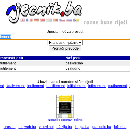
Unesite riječ za prevod:
rancuski jezik
Naš jezik
nutilement
beskorisno
nutilement
uzaludno
U bazi imamo i naredne slične riječi:
ent
|
fautivement
|
fertilement
|
hostilement
|
initialement
|
intimement
|
mutinement
|
Njemački obostrani rječnik
eros.ba
-
mojweb.ba
-
vicevi.net
-
afazija.ba
-
knjiga.ba
-
pracenje.ba
-
leftor.ba