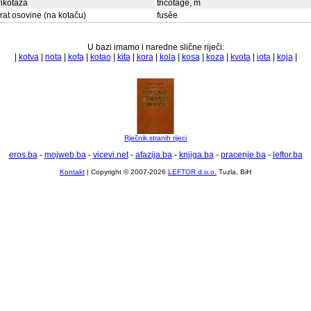
rikotaža
tricotage, m
rat osovine (na kotaču)
fusěe
U bazi imamo i naredne slične riječi:
|
kotva
|
nota
|
kofa
|
kotao
|
kita
|
kora
|
kola
|
kosa
|
koza
|
kvota
|
iota
|
koja
|
Rječnik stranih rijeci
eros.ba
-
mojweb.ba
-
vicevi.net
-
afazija.ba
-
knjiga.ba
-
pracenje.ba
-
leftor.ba
Kontakt
| Copyright © 2007-2026
LEFTOR d.o.o.
Tuzla, BiH