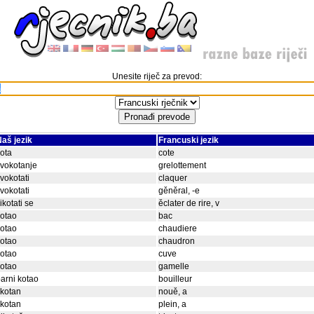
Unesite riječ za prevod:
aš jezik
Francuski jezik
ota
cote
vokotanje
grelottement
vokotati
claquer
vokotati
gěněral, -e
ikotati se
ěclater de rire, v
otao
bac
otao
chaudiere
otao
chaudron
otao
cuve
otao
gamelle
arni kotao
bouilleur
kotan
nouě, a
kotan
plein, a