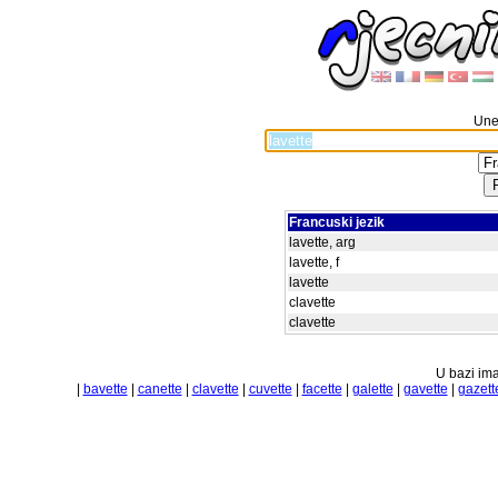
Unes
Francuski jezik
lavette, arg
lavette, f
lavette
clavette
clavette
U bazi ima
|
bavette
|
canette
|
clavette
|
cuvette
|
facette
|
galette
|
gavette
|
gazett