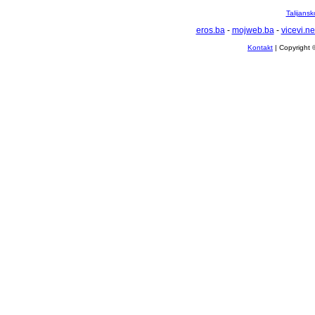
Talijansk
eros.ba
-
mojweb.ba
-
vicevi.ne
Kontakt
| Copyright