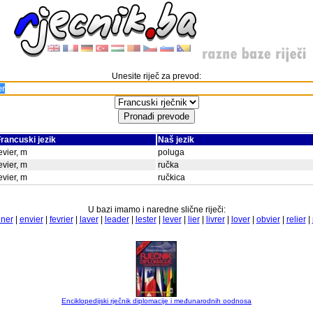
Unesite riječ za prevod:
rancuski jezik
Naš jezik
evier, m
poluga
evier, m
ručka
evier, m
ručkica
U bazi imamo i naredne slične riječi:
iner
|
envier
|
fevrier
|
laver
|
leader
|
lester
|
lever
|
lier
|
livrer
|
lover
|
obvier
|
relier
|
Enciklopedijski rječnik diplomacije i međunarodnih oodnosa