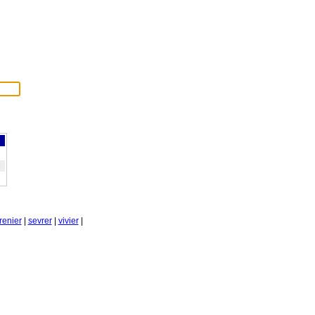
renier
|
sevrer
|
vivier
|