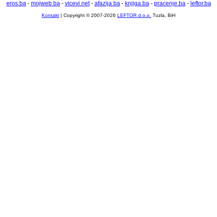
eros.ba
-
mojweb.ba
-
vicevi.net
-
afazija.ba
-
knjiga.ba
-
pracenje.ba
-
leftor.ba
Kontakt
| Copyright © 2007-2026
LEFTOR d.o.o.
Tuzla, BiH