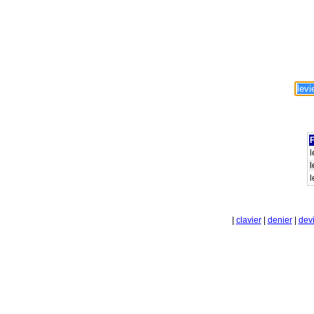
F
l
l
l
|
clavier
|
denier
|
dev