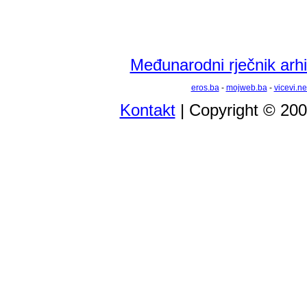
Međunarodni rječnik arhi
eros.ba
-
mojweb.ba
-
vicevi.ne
Kontakt
| Copyright © 20