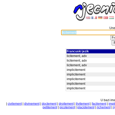
Unes
Francuski jezik
licitement, adv
licitement, adv
licitement, adv
implicitement
implicitement
implicitement
implicitement
implicitement
U bazi ima
|
civilement
|
divinement
|
doctement
|
droitement
|
ěvitement
|
facilement
|
impl
petitement
|
picotement
|
placidement
|
richement
|
r