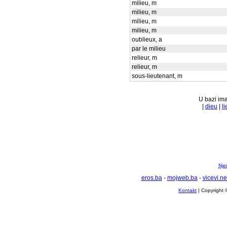
milieu, m
milieu, m
milieu, m
milieu, m
oublieux, a
par le milieu
relieur, m
relieur, m
sous-lieutenant, m
U bazi ima
|
dieu
|
li
Nje
eros.ba
-
mojweb.ba
-
vicevi.ne
Kontakt
| Copyright