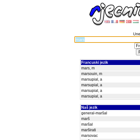
Unes
Francuski jezik
mars, m
marsouin, m
marsupial, a
marsupial, a
marsupial, a
marsupial, a
Naš jezik
general-maršal
marš
maršal
marširati
marsovac