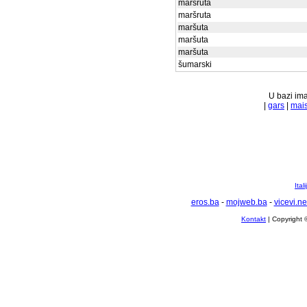
maršruta
maršruta
maršuta
maršuta
maršuta
šumarski
U bazi ima
|
gars
|
mai
Ital
eros.ba
-
mojweb.ba
-
vicevi.ne
Kontakt
| Copyright