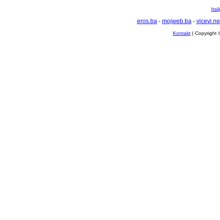
Ital
eros.ba
-
mojweb.ba
-
vicevi.ne
Kontakt
| Copyright