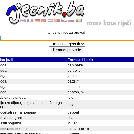
Unesite riječ za prevod:
aš jezik
Francuski jezik
noga
gambette
noga
guibolle
noga
jambe
noga
patte, f
noga
pied, m
noga
ripaton, m
obična) stonoga
iule
ijo (za dijecu, konje, auto, optuženoga i
box
l.)
dočekati se na nogama
debout
drevne nogare
chat
aziti nogama
fouler
gnječenje nogama
marchage, m