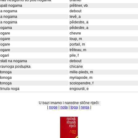
mati nesigurno tlo pod nogama
branler
upati nogama
piětiner, vb
na nogama
debout
na nogama
levě, a
na nogama
pědestre, a
nogama
pědestre, a
nogare
chevre
nogare
loup, m
nogare
portail, m
nogare
trěteau, m
ogari
pile, f
stati na nogama
debout
pravnoga postupka
chicane
stonoga
mille-pieds, m
stonoga
myriapode, m
stonoga
scolopendre, f
trnula noga
engourdi, e
U bazi imamo i naredne slične riječi:
|
noge
|
nota
|
toga
|
nega
|