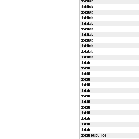
dobitak
dobitak
dobitak
dobitak
dobitak
dobitak
dobitak
dobitak
dobitak
dobitak
dobitak
dobiti
dobiti
dobiti
dobiti
dobiti
dobiti
dobiti
dobiti
dobiti
dobiti
dobiti
dobiti
dobiti
dobiti bubuljice