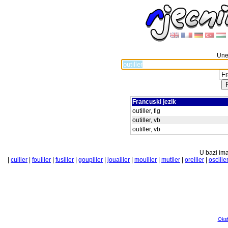
Unes
Francuski jezik
outiller, fig
outiller, vb
outiller, vb
U bazi ima
|
cuiller
|
fouiller
|
fusiller
|
goupiller
|
jouailler
|
mouiller
|
mutiler
|
oreiller
|
oscille
Oksf