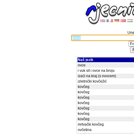
Unes
Naš jezik
ovce
i vuk sit i ovce na broju
izaći na kraj (s novcem)
izletnički kovčežić
kovčeg
kovčeg
kovčeg
kovčeg
kovčeg
kovčeg
kovčeg
mrtvački kovčeg
ovčetina