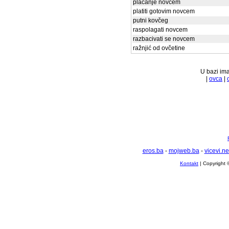
plaćanje novcem
platiti gotovim novcem
putni kovčeg
raspolagati novcem
razbacivati se novcem
ražnjić od ovčetine
U bazi ima
|
ovca
|
eros.ba
-
mojweb.ba
-
vicevi.ne
Kontakt
| Copyright