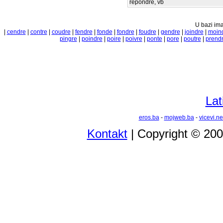
rěpondre, vb
U bazi ima
|
cendre
|
contre
|
coudre
|
fendre
|
fonde
|
fondre
|
foudre
|
gendre
|
joindre
|
moin
pingre
|
poindre
|
poire
|
poivre
|
ponte
|
pore
|
poutre
|
prend
Lat
eros.ba
-
mojweb.ba
-
vicevi.ne
Kontakt
| Copyright © 20