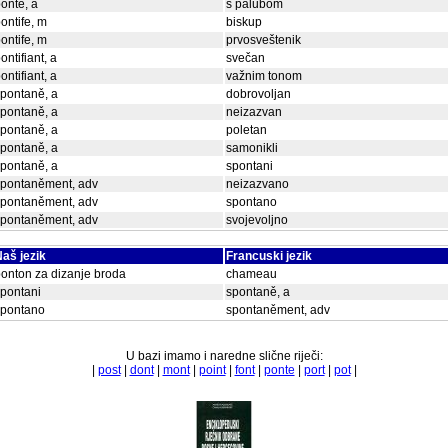
ontě, a
s palubom
ontife, m
biskup
ontife, m
prvosveštenik
ontifiant, a
svečan
ontifiant, a
važnim tonom
pontaně, a
dobrovoljan
pontaně, a
neizazvan
pontaně, a
poletan
pontaně, a
samonikli
pontaně, a
spontani
spontaněment, adv
neizazvano
spontaněment, adv
spontano
spontaněment, adv
svojevoljno
aš jezik
Francuski jezik
onton za dizanje broda
chameau
pontani
spontaně, a
spontano
spontaněment, adv
U bazi imamo i naredne slične riječi:
|
post
|
dont
|
mont
|
point
|
font
|
ponte
|
port
|
pot
|