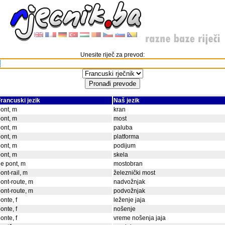
Unesite riječ za prevod:
rancuski jezik
Naš jezik
ont, m
kran
ont, m
most
ont, m
paluba
ont, m
platforma
ont, m
podijum
ont, m
skela
e pont, m
mostobran
ont-rail, m
železnički most
ont-route, m
nadvožnjak
ont-route, m
podvožnjak
onte, f
leženje jaja
onte, f
nošenje
onte, f
vreme nošenja jaja