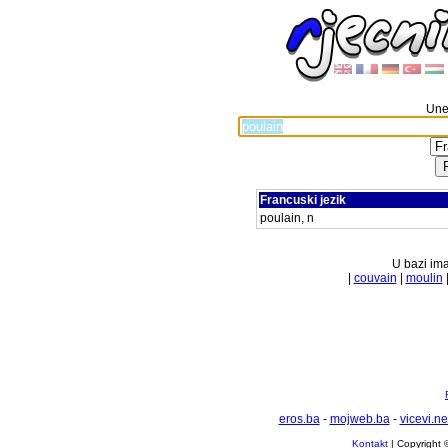
Unes
Francuski jezik
poulain, n
U bazi ima
|
couvain
|
moulin
eros.ba
-
mojweb.ba
-
vicevi.ne
Kontakt
| Copyright