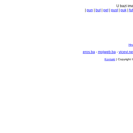
U bazi ima
|
pun
|
but
|
pet
|
pust
|
puk
|
fut
Hrv
eros.ba
-
mojweb.ba
-
vicevi.ne
Kontakt
| Copyright