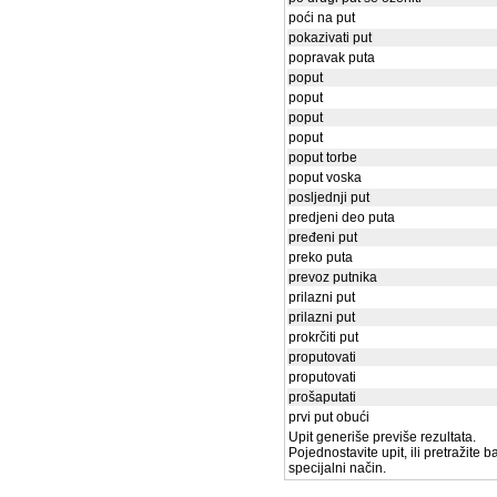
poći na put
pokazivati put
popravak puta
poput
poput
poput
poput
poput torbe
poput voska
posljednji put
predjeni deo puta
pređeni put
preko puta
prevoz putnika
prilazni put
prilazni put
prokrčiti put
proputovati
proputovati
prošaputati
prvi put obući
Upit generiše previše rezultata.
Pojednostavite upit, ili pretražite 
specijalni način.