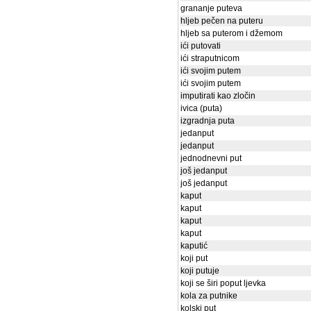
grananje puteva
hljeb pečen na puteru
hljeb sa puterom i džemom
ići putovati
ići straputnicom
ići svojim putem
ići svojim putem
imputirati kao zločin
ivica (puta)
izgradnja puta
jedanput
jedanput
jednodnevni put
još jedanput
još jedanput
kaput
kaput
kaput
kaput
kaputić
koji put
koji putuje
koji se širi poput ljevka
kola za putnike
kolski put