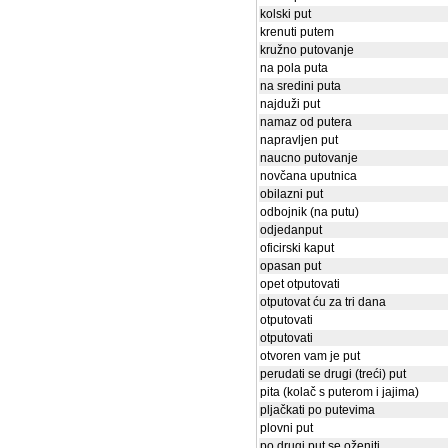
kolski put
krenuti putem
kružno putovanje
na pola puta
na sredini puta
najduži put
namaz od putera
napravljen put
naucno putovanje
novčana uputnica
obilazni put
odbojnik (na putu)
odjedanput
oficirski kaput
opasan put
opet otputovati
otputovat ću za tri dana
otputovati
otputovati
otvoren vam je put
perudati se drugi (treći) put
pita (kolač s puterom i jajima)
pljačkati po putevima
plovni put
po drugi put se oženiti