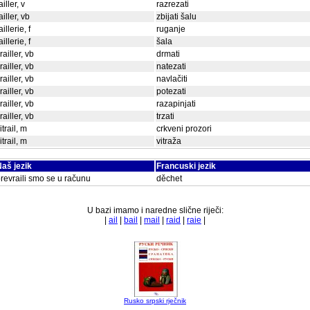
ailler, v
razrezati
ailler, vb
zbijati šalu
aillerie, f
ruganje
aillerie, f
šala
irailler, vb
drmati
irailler, vb
natezati
irailler, vb
navlačiti
irailler, vb
potezati
irailler, vb
razapinjati
irailler, vb
trzati
itrail, m
crkveni prozori
itrail, m
vitraža
aš jezik
Francuski jezik
revraili smo se u računu
děchet
U bazi imamo i naredne slične riječi:
|
ail
|
bail
|
mail
|
raid
|
raie
|
Rusko srpski rječnik