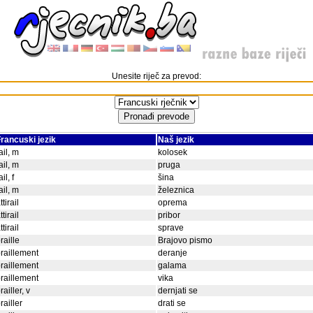
Unesite riječ za prevod:
rancuski jezik
Naš jezik
ail, m
kolosek
ail, m
pruga
ail, f
šina
ail, m
železnica
ttirail
oprema
ttirail
pribor
ttirail
sprave
raille
Brajovo pismo
raillement
deranje
raillement
galama
raillement
vika
railler, v
dernjati se
railler
drati se