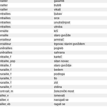
railler
galamiti
railler
trubiti
railler
vikati
ntrailles
ljubav
ntrailles
srce
ntrailles
unutrašnjost
ntrailles
utroba
erraille
krš
erraille
staro gvožđe
errailleur
armirač
errailleur
trgovac starim gvožđem
uněrailles
pogreb
uněrailles
sahrana
itraille, f
karteč
itraille, pop
sitan novac
itraille, f
staro gvoždje
uraille, f
bedem
uraille, f
podloga
uraille, f
tlo
uraille, f
zid
uraille, f
zidina
ont-rail, m
železnički most
ailler, v
ismevati
ailler, v
narugati se
ailler, vb
ragati se