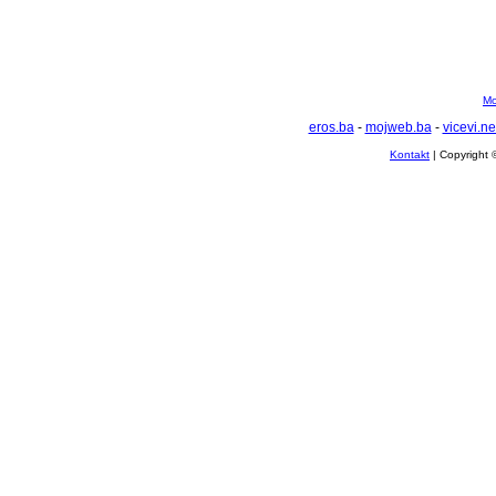
Mo
eros.ba
-
mojweb.ba
-
vicevi.ne
Kontakt
| Copyright