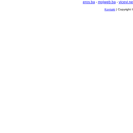
eros.ba
-
mojweb.ba
-
vicevi.ne
Kontakt
| Copyright