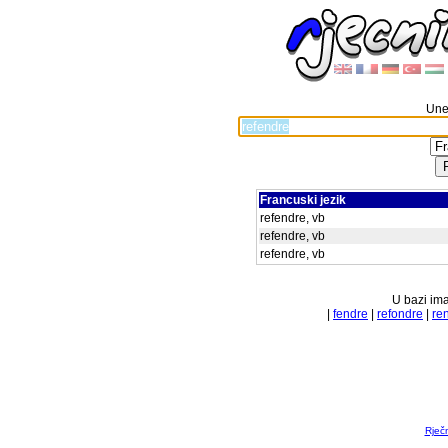
Unes
Francuski jezik
refendre, vb
refendre, vb
refendre, vb
U bazi ima
|
fendre
|
refondre
|
re
Rječ