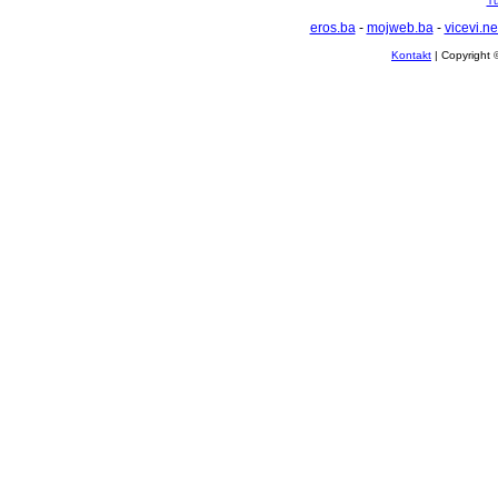
Tu
eros.ba
-
mojweb.ba
-
vicevi.ne
Kontakt
| Copyright