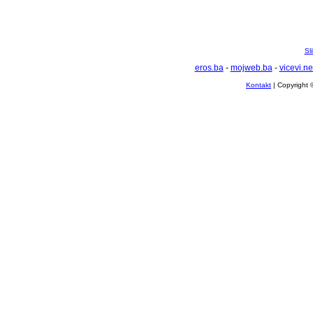
Sl
eros.ba
-
mojweb.ba
-
vicevi.ne
Kontakt
| Copyright