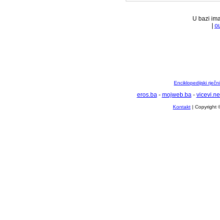
U bazi ima
|
ou
Enciklopedijski rječ
eros.ba
-
mojweb.ba
-
vicevi.ne
Kontakt
| Copyright