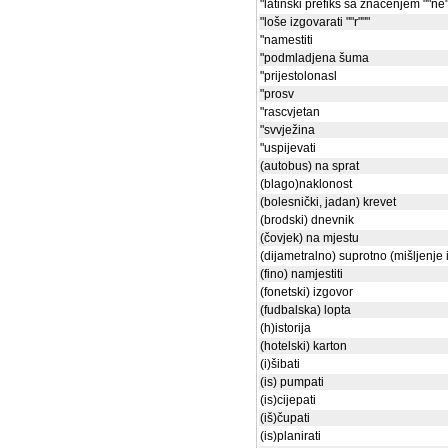
"latinski prefiks sa značenjem ""ne"
"loše izgovarati ""r"""
"namestiti
"podmladjena šuma
"prijestolonasl
"prosv
"rascvjetan
"svvježina
"uspijevati
(autobus) na sprat
(blago)naklonost
(bolesnički, jadan) krevet
(brodski) dnevnik
(čovjek) na mjestu
(dijametralno) suprotno (mišljenje i 
(fino) namjestiti
(fonetski) izgovor
(fudbalska) lopta
(h)istorija
(hotelski) karton
(i)šibati
(is) pumpati
(is)cijepati
(iš)čupati
(is)planirati