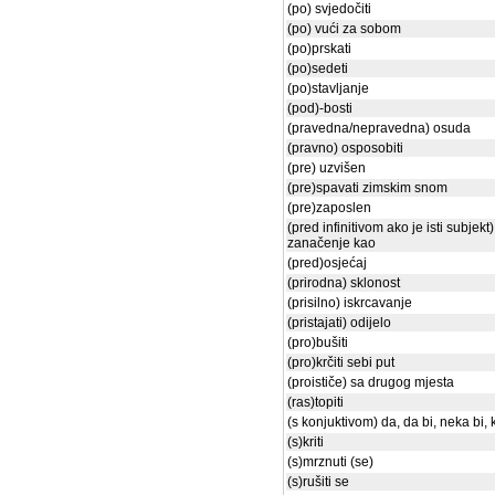
(po) svjedočiti
(po) vući za sobom
(po)prskati
(po)sedeti
(po)stavljanje
(pod)-bosti
(pravedna/nepravedna) osuda
(pravno) osposobiti
(pre) uzvišen
(pre)spavati zimskim snom
(pre)zaposlen
(pred infinitivom ako je isti subjekt)
zanačenje kao
(pred)osjećaj
(prirodna) sklonost
(prisilno) iskrcavanje
(pristajati) odijelo
(pro)bušiti
(pro)krčiti sebi put
(proističe) sa drugog mjesta
(ras)topiti
(s konjuktivom) da, da bi, neka bi, 
(s)kriti
(s)mrznuti (se)
(s)rušiti se