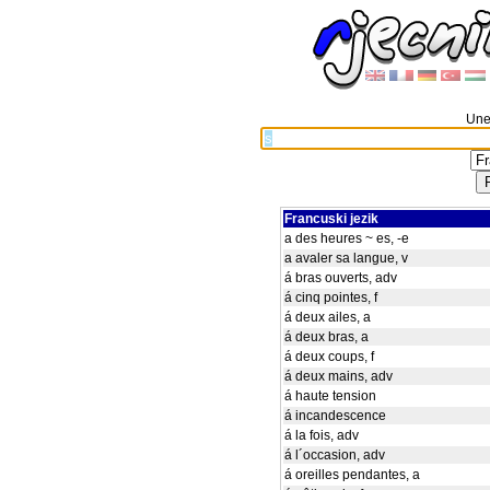
Unes
Francuski jezik
a des heures ~ es, -e
a avaler sa langue, v
á bras ouverts, adv
á cinq pointes, f
á deux ailes, a
á deux bras, a
á deux coups, f
á deux mains, adv
á haute tension
á incandescence
á la fois, adv
á l´occasion, adv
á oreilles pendantes, a