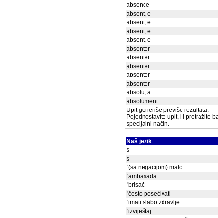
absence
absent, e
absent, e
absent, e
absent, e
absenter
absenter
absenter
absenter
absenter
absolu, a
absolument
Upit generiše previše rezultata.
Pojednostavite upit, ili pretražite 
specijalni način.
Naš jezik
s
s
"(sa negacijom) malo
"ambasada
"brisač
"često posećivati
"imati slabo zdravlje
"izviještaj