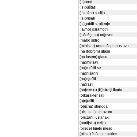
(is)pred
(is)puštati
(istražni) sudija
(iz)brisati
(iz)gubiti strpljenje
(javno) osramotiti
(loše/lijepo) odjeven
(malo) sidro
(ministar) unutrašnjih poslova
(na dobrom) glasu
(na losem) glasu
(na)mirisati
(na)mrštiti se
(na)nišaniti
(na)njušiti
(na)rasti
(najveći) u (h)istroiji ikada
(o)karakterisati
(o)njušiti
(obična) stonoga
(očijukati) s prozora
(oružani) ustanak
(partijska) ćelija
(pileće) bijelo meso
(plitka) čaša sa staklom