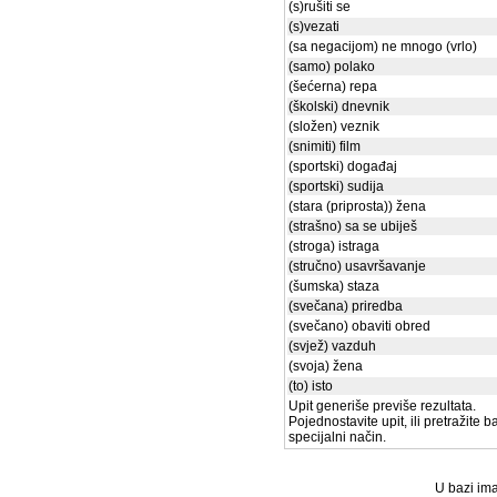
(s)rušiti se
(s)vezati
(sa negacijom) ne mnogo (vrlo)
(samo) polako
(šećerna) repa
(školski) dnevnik
(složen) veznik
(snimiti) film
(sportski) događaj
(sportski) sudija
(stara (priprosta)) žena
(strašno) sa se ubiješ
(stroga) istraga
(stručno) usavršavanje
(šumska) staza
(svečana) priredba
(svečano) obaviti obred
(svjež) vazduh
(svoja) žena
(to) isto
Upit generiše previše rezultata.
Pojednostavite upit, ili pretražite 
specijalni način.
U bazi ima