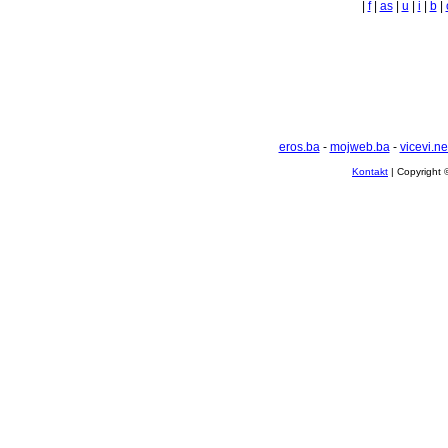
|
f
|
as
|
u
|
i
|
b
|
eros.ba
-
mojweb.ba
-
vicevi.ne
Kontakt
| Copyright