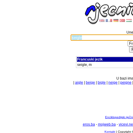
Unes
Francuski jezik
seigle, m
U bazi ima
|
aigle
|
beige
|
bigle
|
neige
|
peigne
Enciklopedijski rječ
eros.ba
-
mojweb.ba
-
vicevi.ne
Kontakt
| Copyright