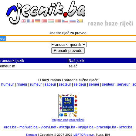
Unesite riječ za prevod:
rancuski jezik
Naš jezik
semeur, m
sejač
U bazi imamo i naredne slične riječi:
|
humeur
|
rimeur
|
rumeur
|
sapeur
|
secteur
|
seigeur
|
semer
|
senteur
|
serveur
|
so
Moj prvi engleski rječnik
eros.ba
-
mojweb.ba
-
vicevi.net
-
afazija.ba
-
knjiga.ba
-
pracenje.ba
-
leftor.ba
Kontakt
| Copyright © 2007-2026
LEFTOR d.o.o.
Tuzla, BiH