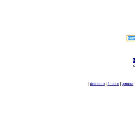
F
|
demeure
|
fumeur
|
geneur