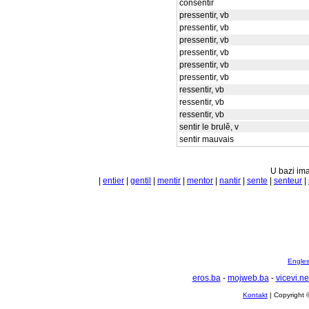
consentir
pressentir, vb
pressentir, vb
pressentir, vb
pressentir, vb
pressentir, vb
pressentir, vb
ressentir, vb
ressentir, vb
ressentir, vb
sentir le brulě, v
sentir mauvais
U bazi ima
|
entier
|
gentil
|
mentir
|
mentor
|
nantir
|
sente
|
senteur
|
Englesk
eros.ba
-
mojweb.ba
-
vicevi.ne
Kontakt
| Copyright