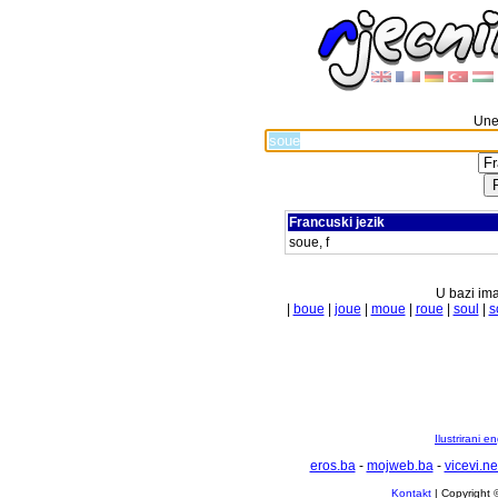
Unes
Francuski jezik
soue, f
U bazi ima
|
boue
|
joue
|
moue
|
roue
|
soul
|
s
Ilustrirani 
eros.ba
-
mojweb.ba
-
vicevi.ne
Kontakt
| Copyright