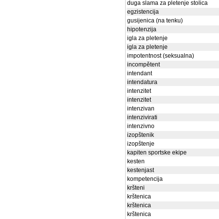
duga slama za pletenje stolica
egzistencija
gusijenica (na tenku)
hipotenzija
igla za pletenje
igla za pletenje
impotentnost (seksualna)
incompětent
intendant
intendatura
intenzitet
intenzitet
intenzivan
intenzivirati
intenzivno
izopštenik
izopštenje
kapiten sportske ekipe
kesten
kestenjast
kompetencija
kršteni
krštenica
krštenica
krštenica