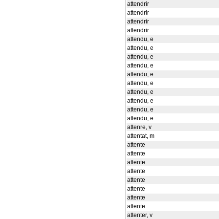
attendrir
attendrir
attendrir
attendrir
attendu, e
attendu, e
attendu, e
attendu, e
attendu, e
attendu, e
attendu, e
attendu, e
attendu, e
attendu, e
attenre, v
attentat, m
attente
attente
attente
attente
attente
attente
attente
attente
attenter, v