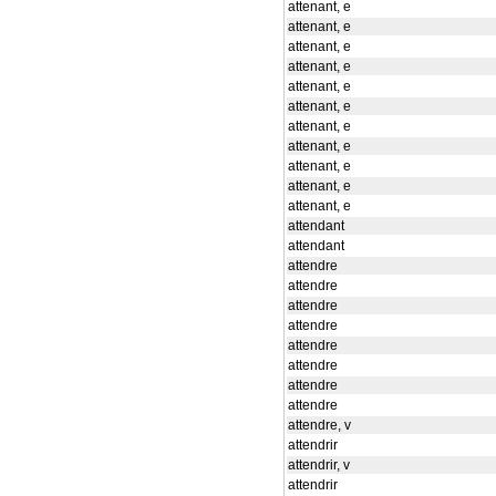
attenant, e
attenant, e
attenant, e
attenant, e
attenant, e
attenant, e
attenant, e
attenant, e
attenant, e
attenant, e
attenant, e
attendant
attendant
attendre
attendre
attendre
attendre
attendre
attendre
attendre
attendre
attendre, v
attendrir
attendrir, v
attendrir