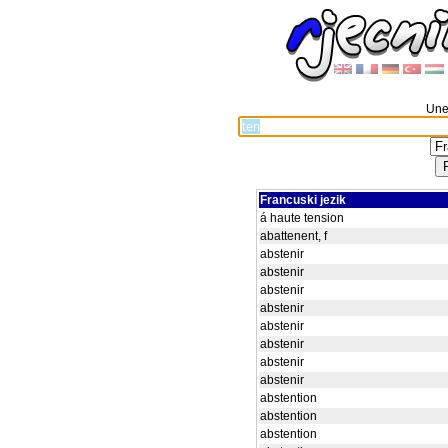
Unes
Francuski jezik
á haute tension
abattenent, f
abstenir
abstenir
abstenir
abstenir
abstenir
abstenir
abstenir
abstenir
abstention
abstention
abstention