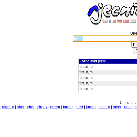
Unes
Francuski jezik
tireur, m
tireur, m
tireur, m
tireur, m
tireur, m
U bazi ima
|
aigreur
|
airer
|
cirer
|
cireux
|
erreur
|
fureur
|
girer
|
jureur
|
mineur
|
mirer
|
rieur
|
r