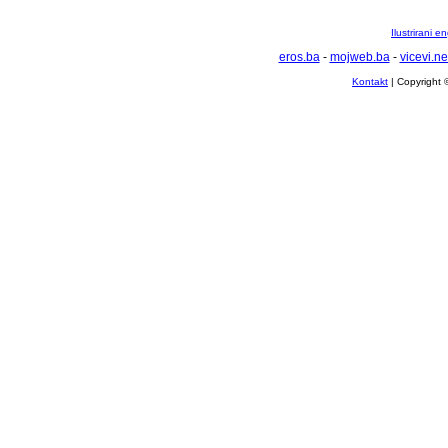
Ilustrirani 
eros.ba
-
mojweb.ba
-
vicevi.ne
Kontakt
| Copyright