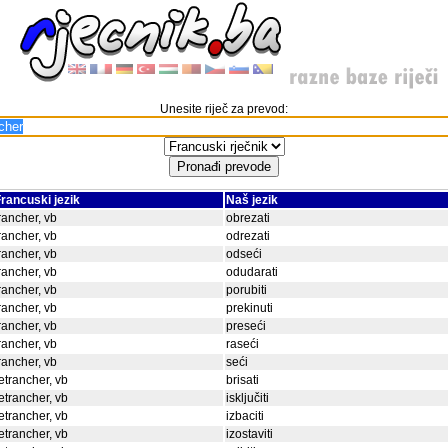
Unesite riječ za prevod:
rancuski jezik
Naš jezik
rancher, vb
obrezati
rancher, vb
odrezati
rancher, vb
odseći
rancher, vb
odudarati
rancher, vb
porubiti
rancher, vb
prekinuti
rancher, vb
preseći
rancher, vb
raseći
rancher, vb
seći
etrancher, vb
brisati
etrancher, vb
isključiti
etrancher, vb
izbaciti
etrancher, vb
izostaviti