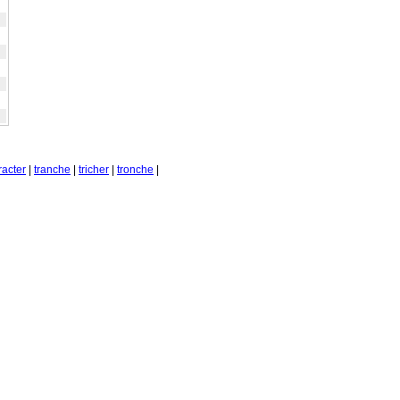
racter
|
tranche
|
tricher
|
tronche
|