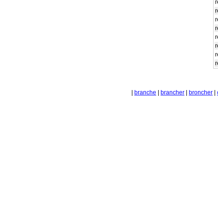
r
r
r
r
r
r
r
r
|
branche
|
brancher
|
broncher
|