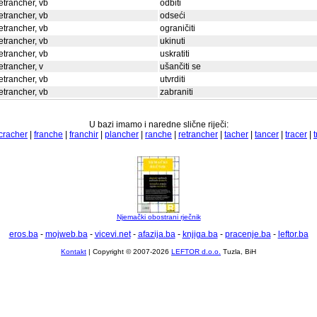
etrancher, vb
odbiti
etrancher, vb
odseći
etrancher, vb
ograničiti
etrancher, vb
ukinuti
etrancher, vb
uskratiti
etrancher, v
ušančiti se
etrancher, vb
utvrditi
etrancher, vb
zabraniti
U bazi imamo i naredne slične riječi:
cracher
|
franche
|
franchir
|
plancher
|
ranche
|
retrancher
|
tacher
|
tancer
|
tracer
|
t
Njemački obostrani rječnik
eros.ba
-
mojweb.ba
-
vicevi.net
-
afazija.ba
-
knjiga.ba
-
pracenje.ba
-
leftor.ba
Kontakt
| Copyright © 2007-2026
LEFTOR d.o.o.
Tuzla, BiH