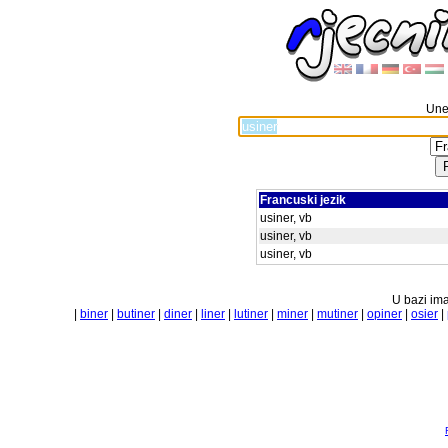
Unes
Francuski jezik
usiner, vb
usiner, vb
usiner, vb
U bazi ima
|
biner
|
butiner
|
diner
|
liner
|
lutiner
|
miner
|
mutiner
|
opiner
|
osier
|