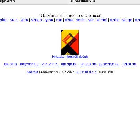
ujeveran
superstiteux, a
U bazi imamo i naredne slične riječi:
rlan
|
vran
|
vera
|
serran
|
tyran
|
van
|
veau
|
venin
|
ver
|
verbal
|
verbe
|
verge
|
ve
Hrvatsko njemački rječnik
eros.ba
-
mojweb.ba
-
vicevi.net
-
afazija.ba
-
knjiga.ba
-
pracenje.ba
-
leftor.ba
Kontakt
| Copyright © 2007-2026
LEFTOR d.o.o.
Tuzla, BiH