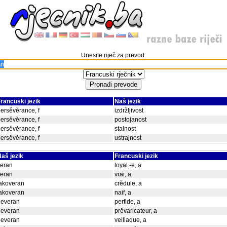
Unesite riječ za prevod:
rancuski jezik
Naš jezik
ersěvěrance, f
izdržljivost
ersěvěrance, f
postojanost
ersěvěrance, f
stalnost
ersěvěrance, f
ustrajnost
aš jezik
Francuski jezik
veran
loyal.-e, a
veran
vrai, a
akoveran
crědule, a
akoveran
naif, a
neveran
perfide, a
neveran
prěvaricateur, a
neveran
veillaque, a