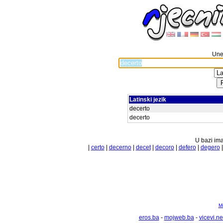
Unes
Latinski jezik
decerto
decerto
U bazi ima
|
certo
|
decerno
|
decet
|
decoro
|
defero
|
degero
Mo
eros.ba
-
mojweb.ba
-
vicevi.ne