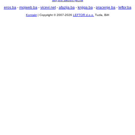
Moj prvi slikovni rječnik
eros.ba
-
mojweb.ba
-
vicevi.net
-
afazija.ba
-
knjiga.ba
-
pracenje.ba
-
leftor.ba
Kontakt
| Copyright © 2007-2026
LEFTOR d.o.o.
Tuzla, BiH