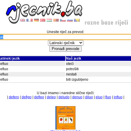
Unesite riječ za prevod:
atinski jezik
Naš jezik
efluo
oteći
efluo
potrošiti
efluo
nestati
efluo
biti izgubljeno
U bazi imamo i naredne slične riječi:
|
defero
|
defigo
|
defleo
|
deleo
|
deludo
|
denuo
|
diluo
|
eluo
|
fluo
|
influo
|