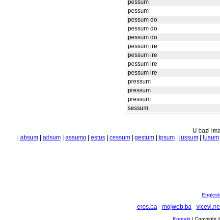
pessum
pessum
pessum do
pessum do
pessum do
pessum ire
pessum ire
pessum ire
pessum ire
pressum
pressum
pressum
sessum
U bazi ima
|
absum
|
adsum
|
assumo
|
estus
|
cessum
|
gestum
|
ipsum
|
iussum
|
lusum
Englesko
eros.ba
-
mojweb.ba
-
vicevi.ne
Kontakt
| Copyright