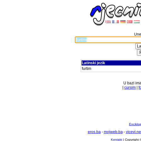
Unes
Latinski jezik
furtim
U bazi ima
|
cursim
|
f
Enciklop
eros.ba
-
mojweb.ba
-
vicevi.ne
Kontakt
| Copyright