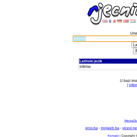
Unes
Latinski jezik
infirme
U bazi ima
|
infe
Njemačko 
eros.ba
-
mojweb.ba
-
vicevi.ne
Kontakt
| Copyright