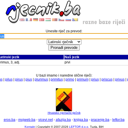
Unesite riječ za prevod:
atinski jezik
Naš jezik
rimus, 3, adj.
prvi
U bazi imamo i naredne slične riječi:
us
|
pilus
|
pirus
|
pius
|
plurimus
|
primitus
|
primo
|
primum
|
prius
|
priscus
|
privus
|
Hrvatsko njemački rječnik
eros.ba
-
mojweb.ba
-
vicevi.net
-
afazija.ba
-
knjiga.ba
-
pracenje.ba
-
leftor.ba
Kontakt
| Copyright © 2007-2026
LEFTOR d.o.o.
Tuzla, BiH