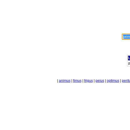
L
p
|
animus
|
fimus
|
frigus
|
peius
|
optimus
|
perit