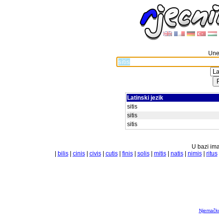
Unes
Latinski jezik
sitis
sitis
sitis
U bazi ima
|
bilis
|
cinis
|
civis
|
cutis
|
finis
|
solis
|
mitis
|
natis
|
nimis
|
ritus
Njemačko 