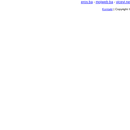
eros.ba
-
mojweb.ba
-
vicevi.ne
Kontakt
| Copyright