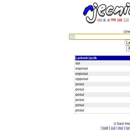
Unes
Latinski jezik
sui
exposui
exposui
opposui
posui
posui
posui
posui
posui
posui
U bazi ima
|
sud
|
cui
|
qui
|
rui