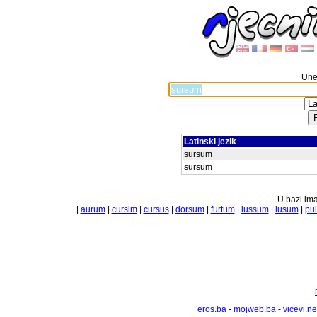
Unes
Latinski jezik
sursum
sursum
U bazi ima
|
aurum
|
cursim
|
cursus
|
dorsum
|
furtum
|
iussum
|
lusum
|
pu
eros.ba
-
mojweb.ba
-
vicevi.ne