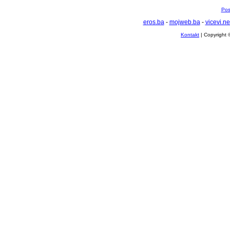
Pos
eros.ba
-
mojweb.ba
-
vicevi.ne
Kontakt
| Copyright