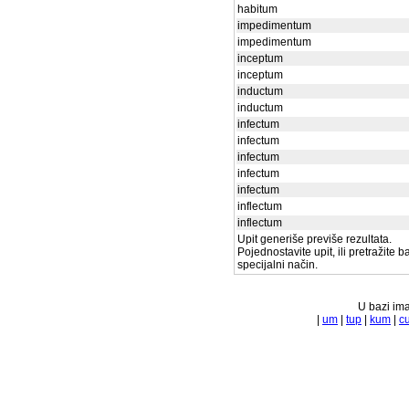
habitum
impedimentum
impedimentum
inceptum
inceptum
inductum
inductum
infectum
infectum
infectum
infectum
infectum
inflectum
inflectum
Upit generiše previše rezultata.
Pojednostavite upit, ili pretražite 
specijalni način.
U bazi ima
|
um
|
tup
|
kum
|
c