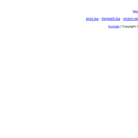
Nje
eros.ba
-
mojweb.ba
-
vicevi.ne
Kontakt
| Copyright