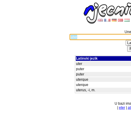
Unes
Latinski jezik
uter
puter
puter
uterque
uterque
uterus, -i, m.
U bazi ima
|
eter
|
at