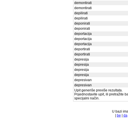
demontirati
demontirati
depilirati
depilirati
deponirati
deponirati
deportacija
deportacija
deportacija
deportirati
deportirati
depresija
depresija
depresija
depresija
depresivan
depresivan
Upit generiše previše rezultata.
Pojednostavite upit, ili pretražite 
specijalni način.
U bazi ima
|
be
|
da