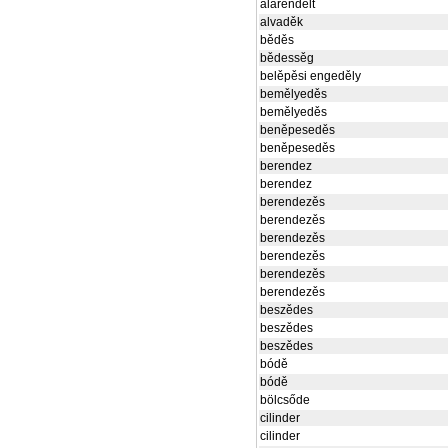
alárendelt
alvaděk
běděs
bědessěg
belěpěsi engeděly
bemělyeděs
bemělyeděs
beněpeseděs
beněpeseděs
berendez
berendez
berendezěs
berendezěs
berendezěs
berendezěs
berendezěs
berendezěs
beszědes
beszědes
beszědes
bódě
bódě
bölcsőde
cilinder
cilinder