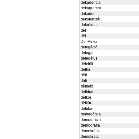
dekadencia
dekagramm
dekódol
dekolonizál
dekrětum
děl
děl
Děl-Afrika
delegáció
delegál
delegátus
dělelőtt
delfin
děli
děli
dělibáb
delirium
dělkör
dělkör
dělután
demagógija
demodrácia
demográfia
demokrácia
demokrata