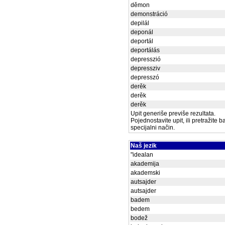
děmon
demonstráció
depilál
deponál
deportál
deportálás
depresszió
depressziv
depresszó
derěk
derěk
derěk
Upit generiše previše rezultata.
Pojednostavite upit, ili pretražite 
specijalni način.
Naš jezik
"idealan
akademija
akademski
autsajder
autsajder
badem
bedem
bodež