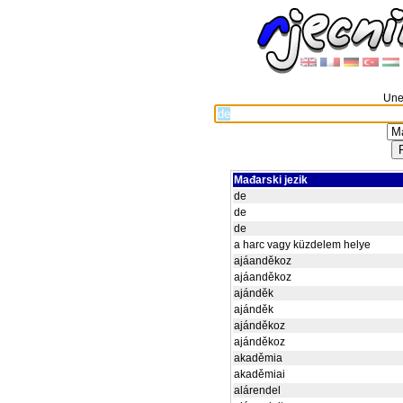
Unes
Mađarski jezik
de
de
de
a harc vagy küzdelem helye
ajáanděkoz
ajáanděkoz
ajánděk
ajánděk
ajánděkoz
ajánděkoz
akaděmia
akaděmiai
alárendel