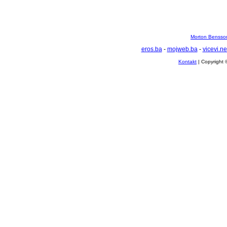
Morton Bensson
eros.ba
-
mojweb.ba
-
vicevi.ne
Kontakt
| Copyright