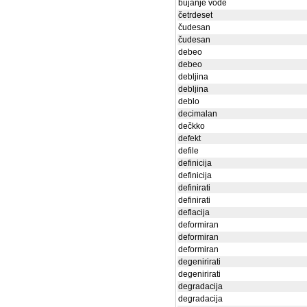
bujanje vode
četrdeset
čudesan
čudesan
debeo
debeo
debljina
debljina
deblo
decimalan
dečkko
defekt
defile
definicija
definicija
definirati
definirati
deflacija
deformiran
deformiran
deformiran
degenirirati
degenirirati
degradacija
degradacija