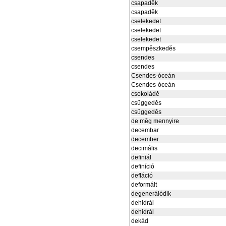
csapaděk
csapaděk
cselekedet
cselekedet
cselekedet
csempěszkeděs
csendes
csendes
Csendes-óceán
Csendes-óceán
csokoládě
csüggeděs
csüggeděs
de měg mennyire
decembar
december
decimális
definiál
definíció
defláció
deformált
degenerálódik
dehidrál
dehidrál
dekád