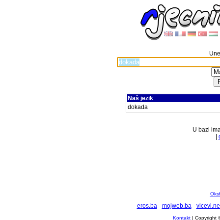
Unes
Naš jezik
dokada
U bazi ima
|
Oksf
eros.ba
-
mojweb.ba
-
vicevi.ne
Kontakt
| Copyright