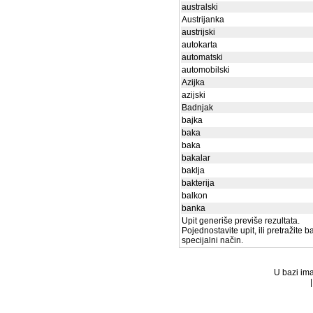
australski
Austrijanka
austrijski
autokarta
automatski
automobilski
Azijka
azijski
Badnjak
bajka
baka
baka
bakalar
baklja
bakterija
balkon
banka
Upit generiše previše rezultata.
Pojednostavite upit, ili pretražite 
specijalni način.
U bazi ima