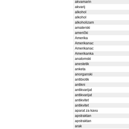
akvamarin
akvarij
alkohol
alkohol
alkoholizam
amaterski
američki
Amerika
Amerikanac
Amerikanac
Amerikanka
anatomski
anestetik
anketa
anorganski
antibiotik
antikni
antikvarijat
antikvarijat
antikvitet
antikvitet
aparat za kavu
apstraktan
apstraktan
arak