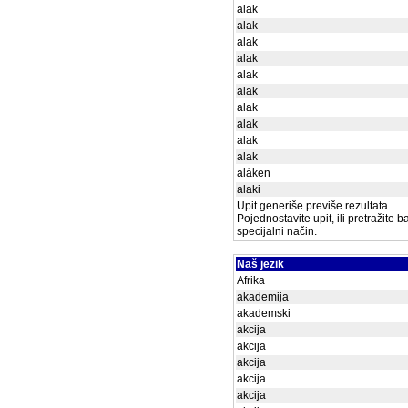
alak
alak
alak
alak
alak
alak
alak
alak
alak
alak
aláken
alaki
Upit generiše previše rezultata.
Pojednostavite upit, ili pretražite 
specijalni način.
Naš jezik
Afrika
akademija
akademski
akcija
akcija
akcija
akcija
akcija