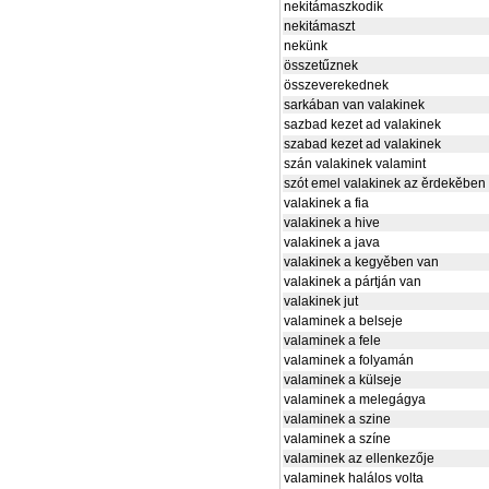
nekitámaszkodik
nekitámaszt
nekünk
összetűznek
összeverekednek
sarkában van valakinek
sazbad kezet ad valakinek
szabad kezet ad valakinek
szán valakinek valamint
szót emel valakinek az ěrdekěben
valakinek a fia
valakinek a hive
valakinek a java
valakinek a kegyěben van
valakinek a pártján van
valakinek jut
valaminek a belseje
valaminek a fele
valaminek a folyamán
valaminek a külseje
valaminek a melegágya
valaminek a szine
valaminek a színe
valaminek az ellenkezője
valaminek halálos volta