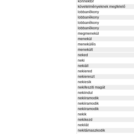
konnektor
követelměnyeknek megfelelő
lobbaněkony
lobbaněkony
lobbaněkony
lobbaněkony
megmenekül
menekül
menekülěs
menekült
neked
neki
nekiáll
nekiered
nekiereszt
nekiesik
nekifesziti magát
nekiindul
nekiiramodik
nekiiramodik
nekiiramodik
nekik
nekikezd
nekilát
nekitámaszkodik