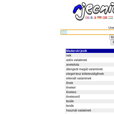
Unes
Mađarski jezik
nek
adós valakinek
anekdota
átengedi magát valaminek
eleget tesz kötelessěgěnek
ellenáll valaminek
ěnek
ěnekel
ěnekes
ěnekesnő
feněk
feněk
használ valakinek