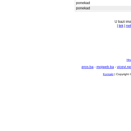
ponekad
ponekad
U bazi ima
|
tek
|
nek
Hrv
eros.ba
-
mojweb.ba
-
vicevi.ne
Kontakt
| Copyright