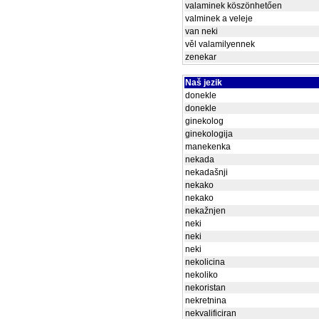
valaminek köszönhetően
valminek a veleje
van neki
věl valamilyennek
zenekar
Naš jezik
donekle
donekle
ginekolog
ginekologija
manekenka
nekada
nekadašnji
nekako
nekako
nekažnjen
neki
neki
neki
nekolicina
nekoliko
nekoristan
nekretnina
nekvalificiran