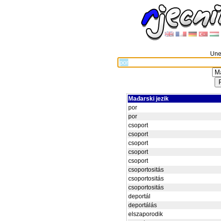
Unes
Mađarski jezik
por
por
csoport
csoport
csoport
csoport
csoport
csoportositás
csoportositás
csoportositás
deportál
deportálás
elszaporodik