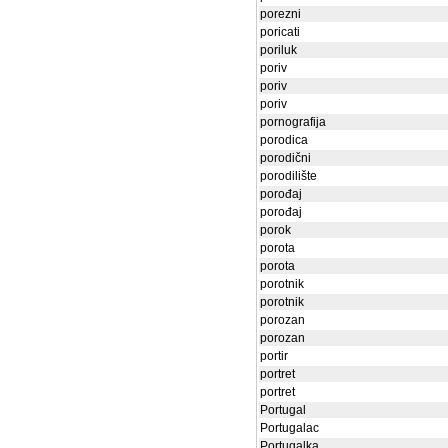
porezni
poricati
poriluk
poriv
poriv
poriv
pornografija
porodica
porodični
porodilište
porođaj
porođaj
porok
porota
porota
porotnik
porotnik
porozan
porozan
portir
portret
portret
Portugal
Portugalac
Portugalka