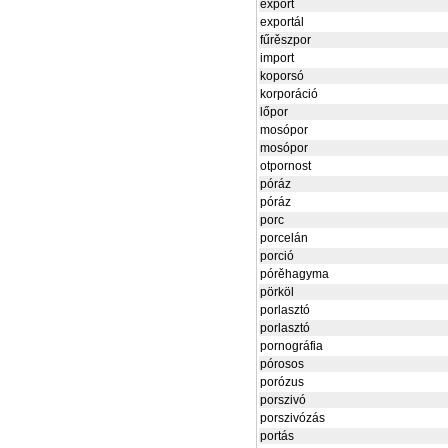
export
exportál
fűrěszpor
import
koporsó
korporáció
lőpor
mosópor
mosópor
otpornost
póráz
póráz
porc
porcelán
porció
pórěhagyma
pörköl
porlasztó
porlasztó
pornográfia
pórosos
porózus
porszivó
porszivózás
portás