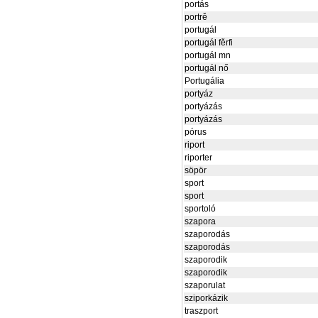
portás
portrě
portugál
portugál fěrfi
portugál mn
portugál nő
Portugália
portyáz
portyázás
portyázás
pórus
riport
riporter
söpör
sport
sport
sportoló
szapora
szaporodás
szaporodás
szaporodik
szaporodik
szaporulat
sziporkázik
traszport