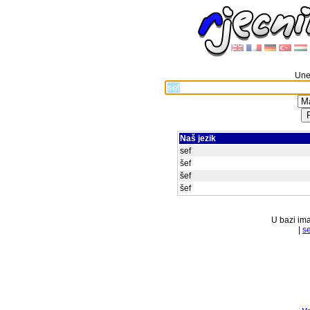
Unes
Naš jezik
sef
šef
šef
šef
U bazi ima
|
s