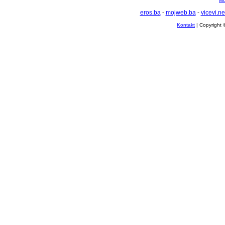
Mo
eros.ba
-
mojweb.ba
-
vicevi.ne
Kontakt
| Copyright