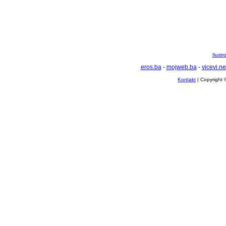
Ilustr
eros.ba
-
mojweb.ba
-
vicevi.ne
Kontakt
| Copyright